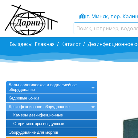
г. Минск, пер. Калин
Вы здесь:
Главная
Каталог
Дезинфекционное о
Бальнеологическое и водолечебное
оборудование
Кедровые бочки
Дезинфекционное оборудование
Камеры дезинфекционные
Стерилизаторы воздушные
Оборудование для моргов