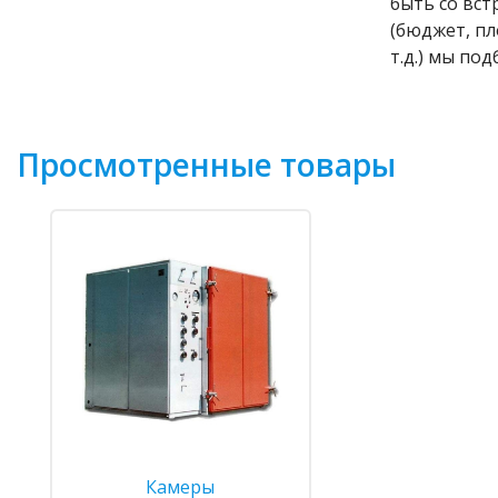
быть со вс
(бюджет, п
т.д.) мы по
Просмотренные товары
Камеры