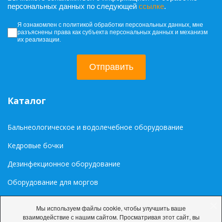
персональных данных по следующей
ссылке
.
Согласие на обработку персональных да
Я ознакомлен с политикой обработки персональных данных, мне
разъяснены права как субъекта персональных данных и механизм
их реализации.
Отправить
Каталог
Бальнеологическое и водолечебное оборудование
Кедровые бочки
Дезинфекционное оборудование
Оборудование для моргов
Медиа
Мы используем файлы cookie, чтобы улучшить ваше
взаимодействие с нашим сайтом. Просматривая этот сайт, вы
Палитра цветов RAL