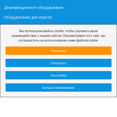
Дезинфекционное оборудование
Оборудование для моргов
Медиа
Мы используем файлы cookie, чтобы улучшить ваше
взаимодействие с нашим сайтом. Просматривая этот сайт, вы
Палитра цветов RAL
соглашаетесь на использование нами файлов cookie.
Принимаю
Отклонить
© 2026 ООО «ДарниЛюкС»
Настройки
Политика конфиденциальности
Настройки cookie
Больше информации
Разработка сайта:
site-support.by
This site is protected by reCAPTCHA and the Google
Privacy
Policy
and
Terms of Service
apply.