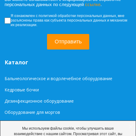
персональных данных по следующей
ссылке
.
Согласие на обработку персональных да
Я ознакомлен с политикой обработки персональных данных, мне
разъяснены права как субъекта персональных данных и механизм
их реализации.
Отправить
Каталог
Бальнеологическое и водолечебное оборудование
Кедровые бочки
Дезинфекционное оборудование
Оборудование для моргов
Медиа
Мы используем файлы cookie, чтобы улучшить ваше
взаимодействие с нашим сайтом. Просматривая этот сайт, вы
Палитра цветов RAL