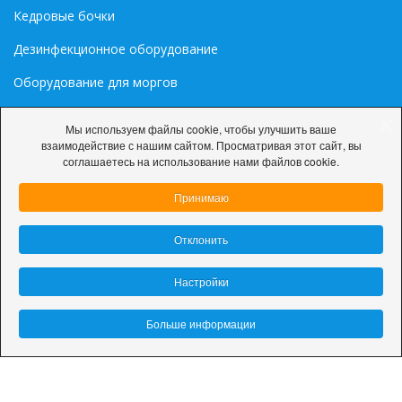
Кедровые бочки
Дезинфекционное оборудование
Оборудование для моргов
Медиа
Мы используем файлы cookie, чтобы улучшить ваше
взаимодействие с нашим сайтом. Просматривая этот сайт, вы
Палитра цветов RAL
соглашаетесь на использование нами файлов cookie.
Принимаю
Отклонить
© 2026 ООО «ДарниЛюкС»
Настройки
Политика конфиденциальности
Настройки cookie
Больше информации
Разработка сайта:
site-support.by
This site is protected by reCAPTCHA and the Google
Privacy
Policy
and
Terms of Service
apply.