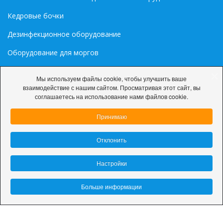
Кедровые бочки
Дезинфекционное оборудование
Оборудование для моргов
Медиа
Мы используем файлы cookie, чтобы улучшить ваше
взаимодействие с нашим сайтом. Просматривая этот сайт, вы
Палитра цветов RAL
соглашаетесь на использование нами файлов cookie.
Принимаю
Отклонить
© 2026 ООО «ДарниЛюкС»
Настройки
Политика конфиденциальности
Настройки cookie
Больше информации
Разработка сайта:
site-support.by
This site is protected by reCAPTCHA and the Google
Privacy
Policy
and
Terms of Service
apply.