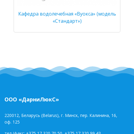
Кафедра водолечебная «Вуокса» (модель
«Стандарт»)
ООО «ДарниЛюкС»
220012, Беларусь (Belarus), г. Минск, пер. Калинина, 16,
оф. 125
тел./факс:
+375 17 320 70 50
,
+375 17 320 99 43