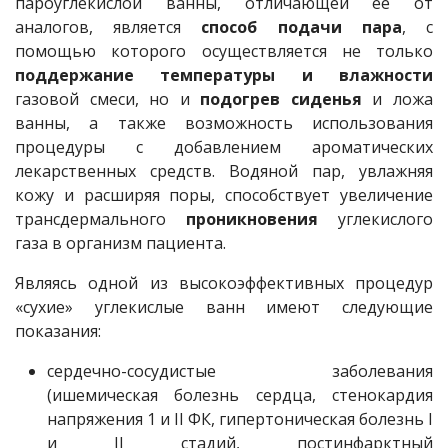
пароуглекислой ванны, отличающей ее от
аналогов, является
способ подачи пара
, с
помощью которого осуществляется не только
поддержание температуры и влажности
газовой смеси, но и
подогрев сиденья
и ложа
ванны, а также возможность использования
процедуры с добавлением ароматических
лекарственных средств. Водяной пар, увлажняя
кожу и расширяя поры, способствует увеличение
трансдермального
проникновения
углекислого
газа в организм пациента.
Являясь одной из высокоэффективных процедур
«сухие» углекислые ванн имеют следующие
показания:
сердечно-сосудистые заболевания
(ишемическая болезнь сердца, стенокардия
напряжения 1 и II ФК, гипертоническая болезнь I
и II стадий, постинфарктный