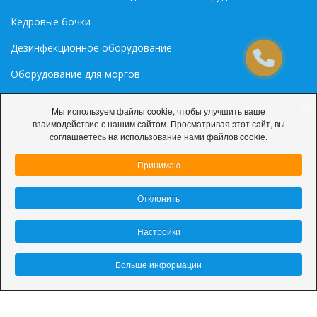
Кедровые бочки
Дезинфекционное оборудование
Оборудование для моргов
Медиа
Мы используем файлы cookie, чтобы улучшить ваше
взаимодействие с нашим сайтом. Просматривая этот сайт, вы
Палитра цветов RAL
соглашаетесь на использование нами файлов cookie.
Принимаю
Отклонить
© 2026 ООО «ДарниЛюкС»
Настройки
Политика конфиденциальности
Настройки cookie
Больше информации
Разработка сайта:
site-support.by
This site is protected by reCAPTCHA and the Google
Privacy
Policy
and
Terms of Service
apply.