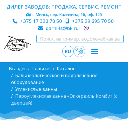
ДИЛЕР ЗАВОДОВ: ПРОДАЖА, СЕРВИС, РЕМОНТ
г. Минск, пер. Калинина, 16, оф. 125
+375 17 320 70 50
+375 29 695 70 50
darni-ls@bk.ru
RU
Вы здесь:
Главная
Каталог
Бальнеологическое и водолечебное
оборудование
Углекислые ванны
Пароуглекислая ванна «Оккервиль Комби» (с
дверцей)