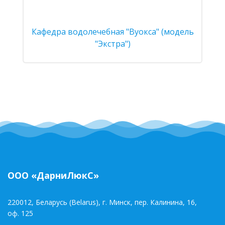
Кафедра водолечебная "Вуокса" (модель
"Экстра")
ООО «ДарниЛюкС»
220012, Беларусь (Belarus), г. Минск, пер. Калинина, 16,
оф. 125